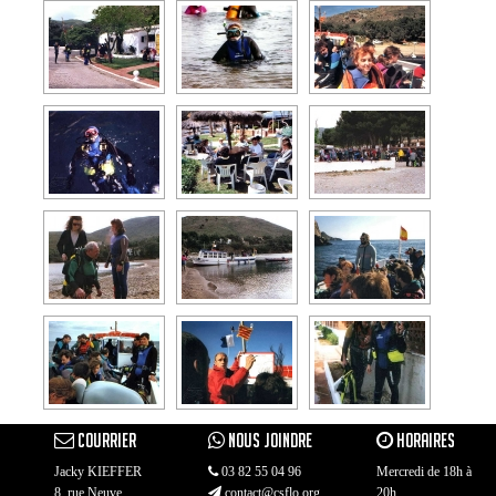
COURRIER
NOUS JOINDRE
HORAIRES
Jacky KIEFFER
03 82 55 04 96
Mercredi de 18h à
8, rue Neuve
contact@csflo.org
20h