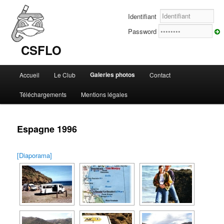
Identifiant
Password
CSFLO
Menu
Galeries photos
Accueil
Le Club
Contact
Aller
principal
Téléchargements
Mentions légales
au
contenu
Espagne 1996
principal
[Diaporama]